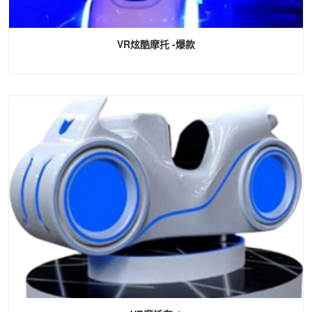
VR炫酷摩托 -爆款