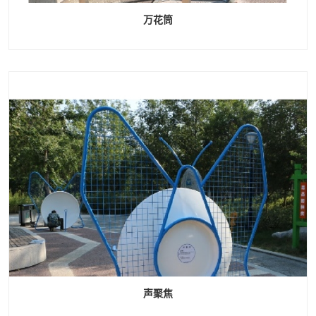
万花筒
声聚焦