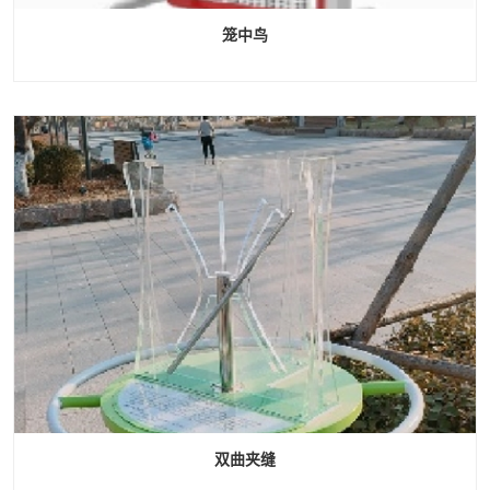
笼中鸟
双曲夹缝